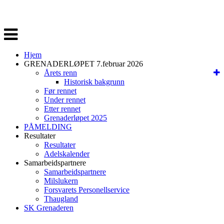
Veksle
navigasjon
Hjem
GRENADERLØPET 7.februar 2026
Årets renn
Historisk bakgrunn
Før rennet
Under rennet
Etter rennet
Grenaderløpet 2025
PÅMELDING
Resultater
Resultater
Adelskalender
Samarbeidspartnere
Samarbeidspartnere
Milslukern
Forsvarets Personellservice
Thaugland
SK Grenaderen