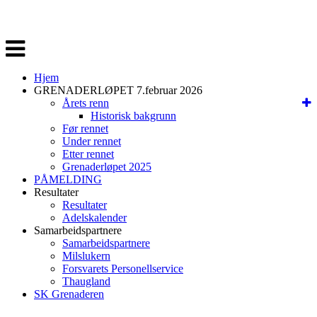
Veksle
navigasjon
Hjem
GRENADERLØPET 7.februar 2026
Årets renn
Historisk bakgrunn
Før rennet
Under rennet
Etter rennet
Grenaderløpet 2025
PÅMELDING
Resultater
Resultater
Adelskalender
Samarbeidspartnere
Samarbeidspartnere
Milslukern
Forsvarets Personellservice
Thaugland
SK Grenaderen