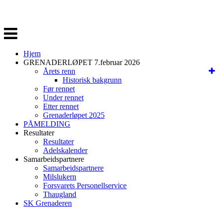
Veksle
navigasjon
Hjem
GRENADERLØPET 7.februar 2026
Årets renn
Historisk bakgrunn
Før rennet
Under rennet
Etter rennet
Grenaderløpet 2025
PÅMELDING
Resultater
Resultater
Adelskalender
Samarbeidspartnere
Samarbeidspartnere
Milslukern
Forsvarets Personellservice
Thaugland
SK Grenaderen