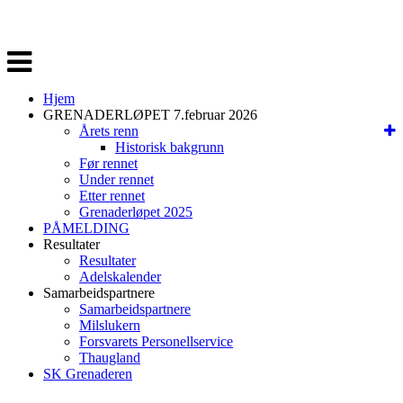
Veksle
navigasjon
Hjem
GRENADERLØPET 7.februar 2026
Årets renn
Historisk bakgrunn
Før rennet
Under rennet
Etter rennet
Grenaderløpet 2025
PÅMELDING
Resultater
Resultater
Adelskalender
Samarbeidspartnere
Samarbeidspartnere
Milslukern
Forsvarets Personellservice
Thaugland
SK Grenaderen