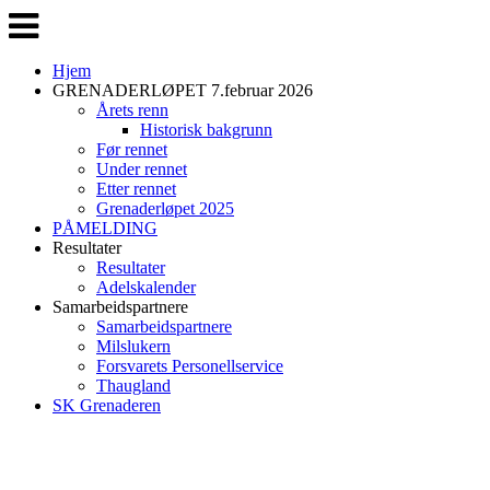
Veksle
navigasjon
Hjem
GRENADERLØPET 7.februar 2026
Årets renn
Historisk bakgrunn
Før rennet
Under rennet
Etter rennet
Grenaderløpet 2025
PÅMELDING
Resultater
Resultater
Adelskalender
Samarbeidspartnere
Samarbeidspartnere
Milslukern
Forsvarets Personellservice
Thaugland
SK Grenaderen