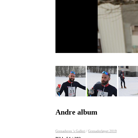
Andre album
Grenaderen 's Galleri
/
Grenaderløpet 2019