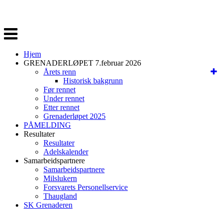
Veksle
navigasjon
Hjem
GRENADERLØPET 7.februar 2026
Årets renn
Historisk bakgrunn
Før rennet
Under rennet
Etter rennet
Grenaderløpet 2025
PÅMELDING
Resultater
Resultater
Adelskalender
Samarbeidspartnere
Samarbeidspartnere
Milslukern
Forsvarets Personellservice
Thaugland
SK Grenaderen