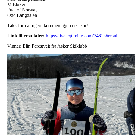
Milslukern
Fuel of Norway
Odd Langdalen
Takk for i år og velkommen igjen neste år!
Link til resultater:
https://live.eqtiming.com/74613#result
Vinner: Elin Farestveit fra Asker Skiklubb