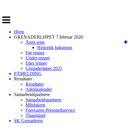
Veksle
navigasjon
Hjem
GRENADERLØPET 7.februar 2026
Årets renn
Historisk bakgrunn
Før rennet
Under rennet
Etter rennet
Grenaderløpet 2025
PÅMELDING
Resultater
Resultater
Adelskalender
Samarbeidspartnere
Samarbeidspartnere
Milslukern
Forsvarets Personellservice
Thaugland
SK Grenaderen