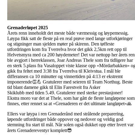
Grenaderløpet 2025
Årets renn inneholdt det meste både værmessig og løypemessig.
Løypa fikk satt de fleste på en real prøve med lange utforkjøringer
og stigninger man sjelden møter på skirenn. Den tøffeste
utfordringen kom fra Tverrelva hvor det gikk 2,5km rett opp til
Helvetsmyra med ca 200 høydemeter! Det var nettopp her årets re
ble avgjort i herreklassen, Joar Andreas Thele som fra tidligere har
en sterk 5.plass fra Vasaloppet viste klasse opp «Mördarbakken» o
gikk fra feltet med 3:38 fra Tverrelva til Kleivstua. I mål ble
differansen ca 10 minutter og vinnertiden på 4:13 er ekstremt
imponerende👏💪 Gratulerer med seieren til Team Northug. Beste
tid blant damene gikk til Elin Farestveit fra Asker
Skiklubb med tiden 5.49. Gratulerer med sterke prestasjoner!
Ekstra moro var det at Thele, som har gått de fleste langløpene som
finnes, etter rennet sa at «Grenaderen er det ultimate langløpet»🙏
Ellers var løypa i ren Grenaderånd med strålende preparering,
løpende utfordringer både oppover og nedover og veldig god
stemning fra start til mål. Når solen også dukket opp etter hvert var
årets Grenadereventyr komplett😎