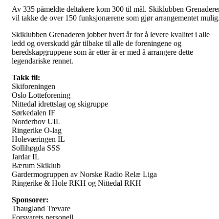
Av 335 påmeldte deltakere kom 300 til mål. Skiklubben Grenadere
vil takke de over 150 funksjonærene som gjør arrangementet mulig
Skiklubben Grenaderen jobber hvert år for å levere kvalitet i alle
ledd og overskudd går tilbake til alle de foreningene og
beredskapgruppene som år etter år er med å arrangere dette
legendariske rennet.
Takk til:
Skiforeningen
Oslo Lotteforening
Nittedal idrettslag og skigruppe
Sørkedalen IF
Norderhov UIL
Ringerike O-lag
Holeværingen IL
Sollihøgda SSS
Jardar IL
Bærum Skiklub
Gardermogruppen av Norske Radio Relæ Liga
Ringerike & Hole RKH og Nittedal RKH
Sponsorer:
Thaugland Trevare
Forsvarets personell