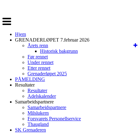
Veksle
navigasjon
Hjem
GRENADERLØPET 7.februar 2026
Årets renn
Historisk bakgrunn
Før rennet
Under rennet
Etter rennet
Grenaderløpet 2025
PÅMELDING
Resultater
Resultater
Adelskalender
Samarbeidspartnere
Samarbeidspartnere
Milslukern
Forsvarets Personellservice
Thaugland
SK Grenaderen