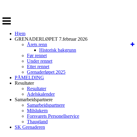
Veksle
navigasjon
Hjem
GRENADERLØPET 7.februar 2026
Årets renn
Historisk bakgrunn
Før rennet
Under rennet
Etter rennet
Grenaderløpet 2025
PÅMELDING
Resultater
Resultater
Adelskalender
Samarbeidspartnere
Samarbeidspartnere
Milslukern
Forsvarets Personellservice
Thaugland
SK Grenaderen