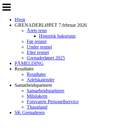
Veksle
navigasjon
Hjem
GRENADERLØPET 7.februar 2026
Årets renn
Historisk bakgrunn
Før rennet
Under rennet
Etter rennet
Grenaderløpet 2025
PÅMELDING
Resultater
Resultater
Adelskalender
Samarbeidspartnere
Samarbeidspartnere
Milslukern
Forsvarets Personellservice
Thaugland
SK Grenaderen