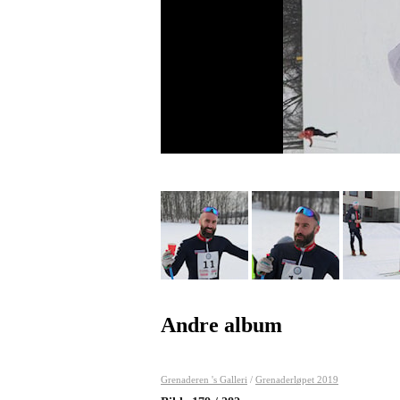
Andre album
Grenaderen 's Galleri
/
Grenaderløpet 2019