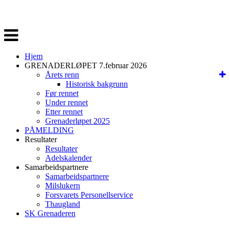
Veksle
navigasjon
Hjem
GRENADERLØPET 7.februar 2026
Årets renn
Historisk bakgrunn
Før rennet
Under rennet
Etter rennet
Grenaderløpet 2025
PÅMELDING
Resultater
Resultater
Adelskalender
Samarbeidspartnere
Samarbeidspartnere
Milslukern
Forsvarets Personellservice
Thaugland
SK Grenaderen