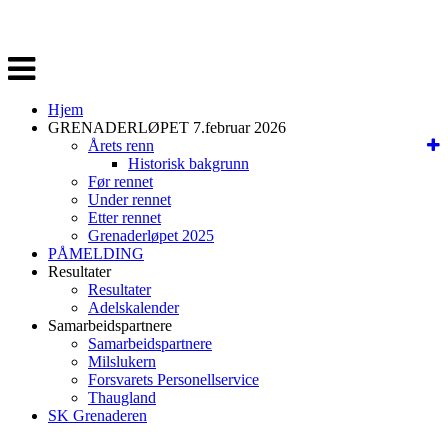
Veksle
navigasjon
Hjem
GRENADERLØPET 7.februar 2026
Årets renn
Historisk bakgrunn
Før rennet
Under rennet
Etter rennet
Grenaderløpet 2025
PÅMELDING
Resultater
Resultater
Adelskalender
Samarbeidspartnere
Samarbeidspartnere
Milslukern
Forsvarets Personellservice
Thaugland
SK Grenaderen