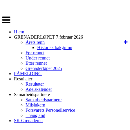
Veksle
navigasjon
Hjem
GRENADERLØPET 7.februar 2026
Årets renn
Historisk bakgrunn
Før rennet
Under rennet
Etter rennet
Grenaderløpet 2025
PÅMELDING
Resultater
Resultater
Adelskalender
Samarbeidspartnere
Samarbeidspartnere
Milslukern
Forsvarets Personellservice
Thaugland
SK Grenaderen