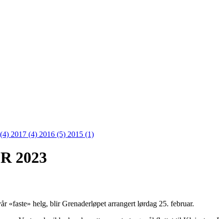
 (4)
2017 (4)
2016 (5)
2015 (1)
 2023
år «faste» helg, blir Grenaderløpet arrangert lørdag 25. februar.