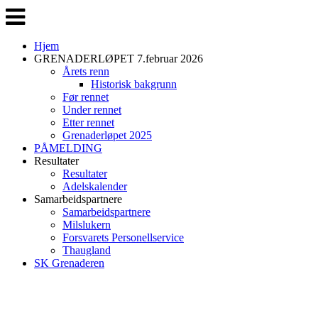
Veksle
navigasjon
Hjem
GRENADERLØPET 7.februar 2026
Årets renn
Historisk bakgrunn
Før rennet
Under rennet
Etter rennet
Grenaderløpet 2025
PÅMELDING
Resultater
Resultater
Adelskalender
Samarbeidspartnere
Samarbeidspartnere
Milslukern
Forsvarets Personellservice
Thaugland
SK Grenaderen