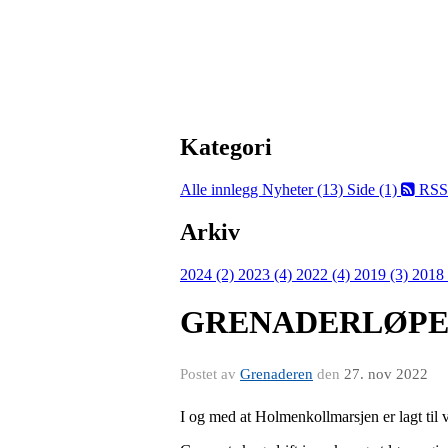
Kategori
Alle innlegg
Nyheter (13)
Side (1)
RSS
Arkiv
2024 (2)
2023 (4)
2022 (4)
2019 (3)
2018
GRENADERLØPER
Postet av
Grenaderen
den
27. nov 2022
I og med at Holmenkollmarsjen er lagt til v