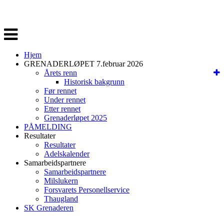
Veksle
navigasjon
Hjem
GRENADERLØPET 7.februar 2026
Årets renn
Historisk bakgrunn
Før rennet
Under rennet
Etter rennet
Grenaderløpet 2025
PÅMELDING
Resultater
Resultater
Adelskalender
Samarbeidspartnere
Samarbeidspartnere
Milslukern
Forsvarets Personellservice
Thaugland
SK Grenaderen