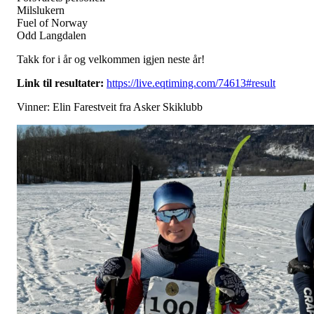
Milslukern
Fuel of Norway
Odd Langdalen
Takk for i år og velkommen igjen neste år!
Link til resultater:
https://live.eqtiming.com/74613#result
Vinner: Elin Farestveit fra Asker Skiklubb