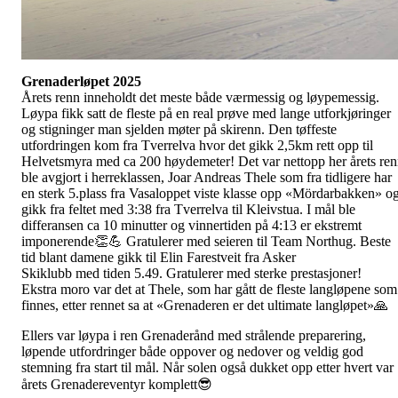
Grenaderløpet 2025
Årets renn inneholdt det meste både værmessig og løypemessig.
Løypa fikk satt de fleste på en real prøve med lange utforkjøringer
og stigninger man sjelden møter på skirenn. Den tøffeste
utfordringen kom fra Tverrelva hvor det gikk 2,5km rett opp til
Helvetsmyra med ca 200 høydemeter! Det var nettopp her årets re
ble avgjort i herreklassen, Joar Andreas Thele som fra tidligere har
en sterk 5.plass fra Vasaloppet viste klasse opp «Mördarbakken» o
gikk fra feltet med 3:38 fra Tverrelva til Kleivstua. I mål ble
differansen ca 10 minutter og vinnertiden på 4:13 er ekstremt
imponerende👏💪 Gratulerer med seieren til Team Northug. Beste
tid blant damene gikk til Elin Farestveit fra Asker
Skiklubb med tiden 5.49. Gratulerer med sterke prestasjoner!
Ekstra moro var det at Thele, som har gått de fleste langløpene som
finnes, etter rennet sa at «Grenaderen er det ultimate langløpet»🙏
Ellers var løypa i ren Grenaderånd med strålende preparering,
løpende utfordringer både oppover og nedover og veldig god
stemning fra start til mål. Når solen også dukket opp etter hvert var
årets Grenadereventyr komplett😎