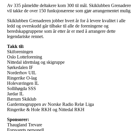
Av 335 påmeldte deltakere kom 300 til mål. Skiklubben Grenadere
vil takke de over 150 funksjonærene som gjør arrangementet mulig
Skiklubben Grenaderen jobber hvert år for å levere kvalitet i alle
ledd og overskudd går tilbake til alle de foreningene og
beredskapgruppene som år etter år er med å arrangere dette
legendariske rennet.
Takk til:
Skiforeningen
Oslo Lotteforening
Nittedal idrettslag og skigruppe
Sørkedalen IF
Norderhov UIL
Ringerike O-lag
Holeværingen IL
Sollihøgda SSS
Jardar IL
Bærum Skiklub
Gardermogruppen av Norske Radio Relæ Liga
Ringerike & Hole RKH og Nittedal RKH
Sponsorer:
Thaugland Trevare
Forsvarets personell