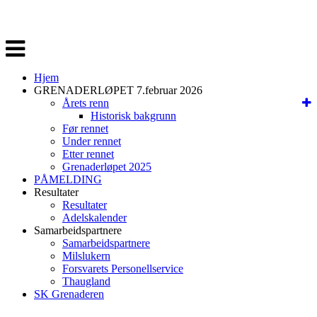
Veksle
navigasjon
Hjem
GRENADERLØPET 7.februar 2026
Årets renn
Historisk bakgrunn
Før rennet
Under rennet
Etter rennet
Grenaderløpet 2025
PÅMELDING
Resultater
Resultater
Adelskalender
Samarbeidspartnere
Samarbeidspartnere
Milslukern
Forsvarets Personellservice
Thaugland
SK Grenaderen