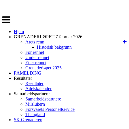
Veksle
navigasjon
Hjem
GRENADERLØPET 7.februar 2026
Årets renn
Historisk bakgrunn
Før rennet
Under rennet
Etter rennet
Grenaderløpet 2025
PÅMELDING
Resultater
Resultater
Adelskalender
Samarbeidspartnere
Samarbeidspartnere
Milslukern
Forsvarets Personellservice
Thaugland
SK Grenaderen