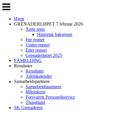
Veksle
navigasjon
Hjem
GRENADERLØPET 7.februar 2026
Årets renn
Historisk bakgrunn
Før rennet
Under rennet
Etter rennet
Grenaderløpet 2025
PÅMELDING
Resultater
Resultater
Adelskalender
Samarbeidspartnere
Samarbeidspartnere
Milslukern
Forsvarets Personellservice
Thaugland
SK Grenaderen