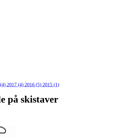
 (4)
2017 (4)
2016 (5)
2015 (1)
de på skistaver