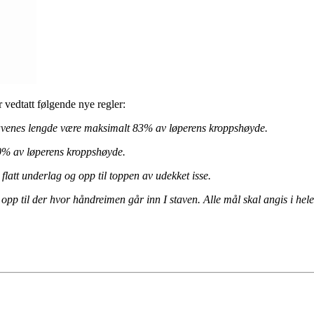
 vedtatt følgende nye regler:
stavenes lengde være maksimalt 83% av løperens kroppshøyde.
00% av løperens kroppshøyde.
latt underlag og opp til toppen av udekket isse.
 opp til der hvor håndreimen går inn I staven. Alle mål skal angis i he