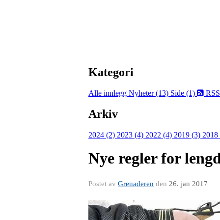
Kategori
Alle innlegg
Nyheter (13)
Side (1)
RSS
Arkiv
2024 (2)
2023 (4)
2022 (4)
2019 (3)
2018
Nye regler for leng
Postet av
Grenaderen
den
26. jan 2017