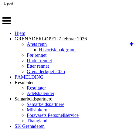
E-post
Veksle
navigasjon
Hjem
GRENADERLØPET 7.februar 2026
Årets renn
Historisk bakgrunn
Før rennet
Under rennet
Etter rennet
Grenaderløpet 2025
PÅMELDING
Resultater
Resultater
Adelskalender
Samarbeidspartnere
Samarbeidspartnere
Milslukern
Forsvarets Personellservice
Thaugland
SK Grenaderen