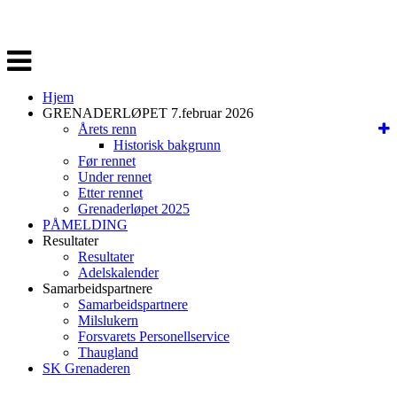
Veksle
navigasjon
Hjem
GRENADERLØPET 7.februar 2026
Årets renn
Historisk bakgrunn
Før rennet
Under rennet
Etter rennet
Grenaderløpet 2025
PÅMELDING
Resultater
Resultater
Adelskalender
Samarbeidspartnere
Samarbeidspartnere
Milslukern
Forsvarets Personellservice
Thaugland
SK Grenaderen