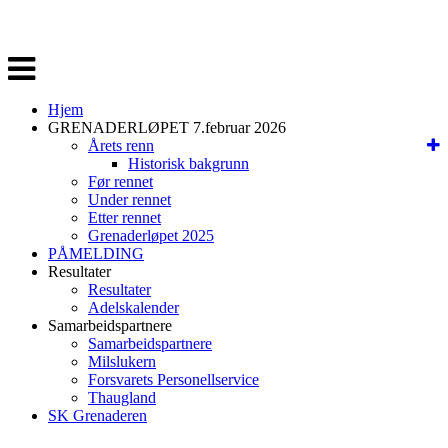
Veksle
navigasjon
Hjem
GRENADERLØPET 7.februar 2026
Årets renn
Historisk bakgrunn
Før rennet
Under rennet
Etter rennet
Grenaderløpet 2025
PÅMELDING
Resultater
Resultater
Adelskalender
Samarbeidspartnere
Samarbeidspartnere
Milslukern
Forsvarets Personellservice
Thaugland
SK Grenaderen