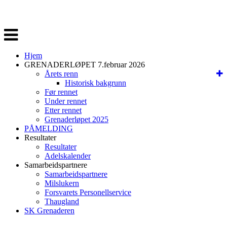
Veksle
navigasjon
Hjem
GRENADERLØPET 7.februar 2026
Årets renn
Historisk bakgrunn
Før rennet
Under rennet
Etter rennet
Grenaderløpet 2025
PÅMELDING
Resultater
Resultater
Adelskalender
Samarbeidspartnere
Samarbeidspartnere
Milslukern
Forsvarets Personellservice
Thaugland
SK Grenaderen