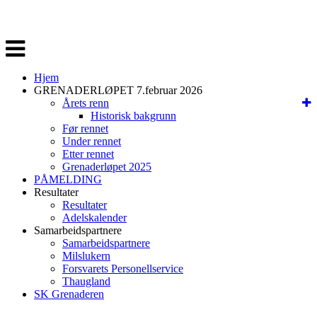
Veksle
navigasjon
Hjem
GRENADERLØPET 7.februar 2026
Årets renn
Historisk bakgrunn
Før rennet
Under rennet
Etter rennet
Grenaderløpet 2025
PÅMELDING
Resultater
Resultater
Adelskalender
Samarbeidspartnere
Samarbeidspartnere
Milslukern
Forsvarets Personellservice
Thaugland
SK Grenaderen