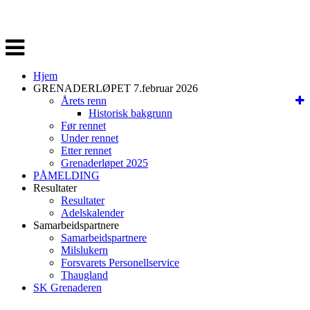
Veksle
navigasjon
Hjem
GRENADERLØPET 7.februar 2026
Årets renn
Historisk bakgrunn
Før rennet
Under rennet
Etter rennet
Grenaderløpet 2025
PÅMELDING
Resultater
Resultater
Adelskalender
Samarbeidspartnere
Samarbeidspartnere
Milslukern
Forsvarets Personellservice
Thaugland
SK Grenaderen